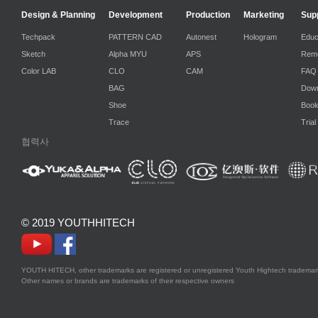
Design & Planning
Development
Production
Marketing
Sup
Techpack
PATTERN CAD
Autonest
Hologram
Educ
Sketch
Alpha MYU
APS
Remo
Color LAB
CLO
CAM
FAQ
BAG
Down
Shoe
Boo
Trace
Trial
협력사
© 2019 YOUTHHITECH
YOUTH HITECH, other trademarks are registered or unregistered Youth Hightech trademark
Other names or brands are trademarks of their respective owners