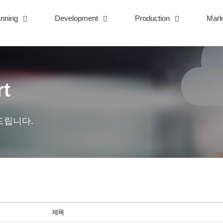
anning
Development
Production
Mark
rt
드립니다.
제목