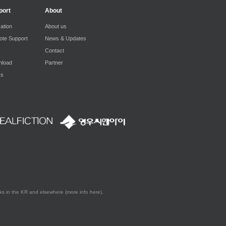
port
About
ation
About us
te Support
News & Updates
Contact
load
Partner
ks
s in the KR and elsewhere (more info here).