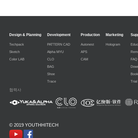
Design & Planning
Development
Production
Marketing
Sup
Techpack
PATTERN CAD
Autonest
Hologram
Educ
Sketch
Alpha MYU
APS
Remo
Color LAB
CLO
CAM
FAQ
BAG
Down
Shoe
Boo
Trace
Trial
협력사
© 2019 YOUTHHITECH