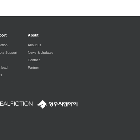
port
About
ation
About us
te Support
News & Updates
Contact
load
Partner
ks