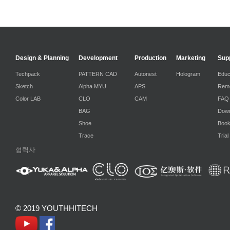
Design & Planning
Development
Production
Marketing
Sup
Techpack
PATTERN CAD
Autonest
Hologram
Educ
Sketch
Alpha MYU
APS
Remo
Color LAB
CLO
CAM
FAQ
BAG
Down
Shoe
Boo
Trace
Trial
협력사
© 2019 YOUTHHITECH