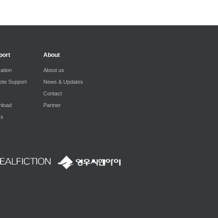
port
About
ation
About us
te Support
News & Updates
Contact
load
Partner
ks